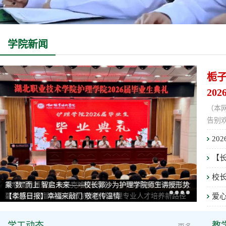
学院新闻
栀
202
（本
告别
【长
校长
栀子花开颂别离，白衣为甲赴新程——护理学院2026届毕业
凝心聚力抓落实 攻坚克难促发展——护理学院召开教职工大
乘“数”而上 智启未来——校长郭沙为护理学院师生讲授形势
生毕业典礼顺利举行
会
与政策课
碧润教研·数智赋能 医教协同共筑护理专业人才培养新路径
【孝感日报】幸福来敲门 敬老传温情
爱
暖
学工动态
教