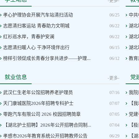
-更多-
孝心护理协会开展汽车站清扫活动
中共
06/25
志愿清扫客运站 青春助力文明城
湖北
06/22
红衫巡水岸，青春护安澜
湖北
06/22
志愿清扫暖人心 干净环境伴出行
湖北
06/15
榜样引领促成长青春分享共进步——护理...
教育
06/12
就业信息
党
-更多-
武汉仁生老年公馆招聘养老护理员
我院
07/16
天门康城医院2026年招聘专科护士
【我
07/07
零跑汽车有限公司 2026 校园招聘简章
党建
07/05
【湖北护士招聘】2026年公开招聘合同制...
【极
07/04
孝感市2026年教育系统公开招聘教师公告
【湖
06/29